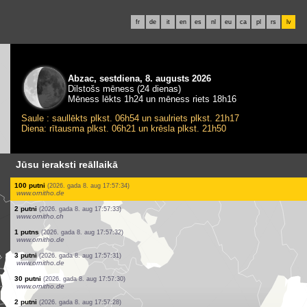
fr
de
it
en
es
nl
eu
ca
pl
rs
lv
Abzac, sestdiena, 8. augusts 2026
Dilstošs mēness (24 dienas)
Mēness lēkts 1h24 un mēness riets 18h16
Saule : saullēkts plkst. 06h54 un saulriets plkst. 21h17
Diena: rītausma plkst. 06h21 un krēsla plkst. 21h50
Jūsu ieraksti reāllaikā
1 putns
(2026. gada 8. aug 17:57:50)
www.ornitho.de
10 putni
(2026. gada 8. aug 17:57:48)
www.ornitho.de
2 putni
(2026. gada 8. aug 17:57:47)
www.ornitho.de
6 putni
(2026. gada 8. aug 17:57:43)
www.faune-france.org
3 putni
(2026. gada 8. aug 17:57:37)
www.ornitho.de
1 putns
(2026. gada 8. aug 17:57:36)