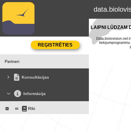
data.biolovi
LAIPNI LŪDZAM 
Data.biolovision.net ir
lietojumprogrammu Na
Partneri
Konsultācijas
Informācija
Rīki