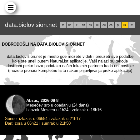
data.biolovision.net
fr
de
it
en
es
nl
eu
ca
pl
rs
lv
DOBRODOŠLI NA DATA.BIOLOVISION.NET
data.biolovision.net je mesto gde možete videti i preuzeti sve podatke
koje ste uneli putem NaturaList aplikacije. Vaši nalazi su takođe
dostupni preko baza podataka naših lokalnih partnera kada oni postoje
(možete pronaći kompletnu listu nakon prijavljivanja preko aplikacije)
Abzac, 2026-08-8
Mesečev srp u opadanju (24 dana)
Izlazak Meseca u 1h24 i zalazak u 18h16
Sunce: izlazak u 06h54 i zalazak u 21h17
Dan: zora u 06h21 i sumrak u 21h50