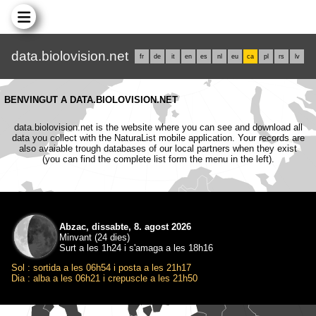
data.biolovision.net
fr
de
it
en
es
nl
eu
ca
pl
rs
lv
BENVINGUT A DATA.BIOLOVISION.NET
data.biolovision.net is the website where you can see and download all
data you collect with the NaturaList mobile application. Your records are
also avaiable trough databases of our local partners when they exist
(you can find the complete list form the menu in the left).
Abzac, dissabte, 8. agost 2026
Minvant (24 dies)
Surt a les 1h24 i s'amaga a les 18h16
Sol : sortida a les 06h54 i posta a les 21h17
Dia : alba a les 06h21 i crepuscle a les 21h50