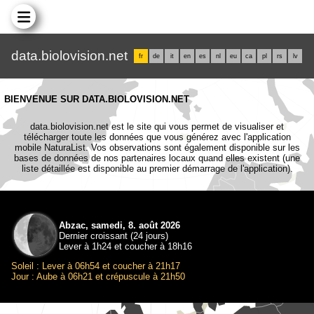
data.biolovision.net
fr
de
it
en
es
nl
eu
ca
pl
rs
lv
BIENVENUE SUR DATA.BIOLOVISION.NET
data.biolovision.net est le site qui vous permet de visualiser et
télécharger toute les données que vous générez avec l'application
mobile NaturaList. Vos observations sont également disponible sur les
bases de données de nos partenaires locaux quand elles existent (une
liste détaillée est disponible au premier démarrage de l'application).
Abzac, samedi, 8. août 2026
Dernier croissant (24 jours)
Lever à 1h24 et coucher à 18h16
Soleil : Lever à 06h54 et coucher à 21h17
Jour : Aube à 06h21 et crépuscule à 21h50