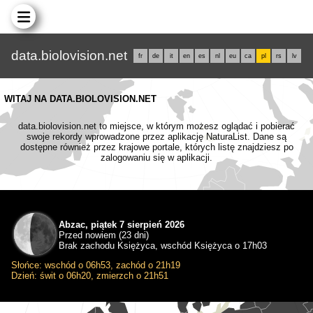
data.biolovision.net
fr
de
it
en
es
nl
eu
ca
pl
rs
lv
WITAJ NA DATA.BIOLOVISION.NET
data.biolovision.net to miejsce, w którym możesz oglądać i pobierać
swoje rekordy wprowadzone przez aplikację NaturaList. Dane są
dostępne również przez krajowe portale, których listę znajdziesz po
zalogowaniu się w aplikacji.
Abzac, piątek 7 sierpień 2026
Przed nowiem (23 dni)
Brak zachodu Księżyca, wschód Księżyca o 17h03
Słońce: wschód o 06h53, zachód o 21h19
Dzień: świt o 06h20, zmierzch o 21h51