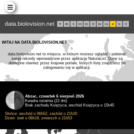
data.biolovision.net
fr
de
it
en
es
nl
eu
ca
pl
rs
lv
WITAJ NA DATA.BIOLOVISION.NET
data.biolovision.net to miejsce, w którym możesz oglądać i pobierać
swoje rekordy wprowadzone przez aplikację NaturaList. Dane są
dostępne również przez krajowe portale, których listę znajdziesz po
zalogowaniu się w aplikacji.
Abzac, czwartek 6 sierpień 2026
Kwadra ostatnia (22 dni)
Brak zachodu Księżyca, wschód Księżyca o 15h45
Słońce: wschód o 06h52, zachód o 21h20
Dzień: świt o 06h19, zmierzch o 21h53