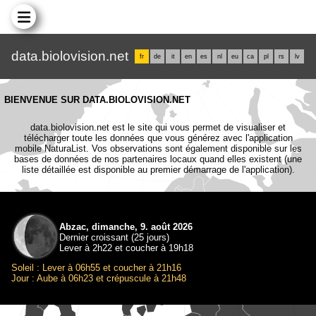
data.biolovision.net
fr
de
it
en
es
nl
eu
ca
pl
rs
lv
BIENVENUE SUR DATA.BIOLOVISION.NET
data.biolovision.net est le site qui vous permet de visualiser et
télécharger toute les données que vous générez avec l'application
mobile NaturaList. Vos observations sont également disponible sur les
bases de données de nos partenaires locaux quand elles existent (une
liste détaillée est disponible au premier démarrage de l'application).
Abzac, dimanche, 9. août 2026
Dernier croissant (25 jours)
Lever à 2h22 et coucher à 19h18
Soleil : Lever à 06h55 et coucher à 21h16
Jour : Aube à 06h23 et crépuscule à 21h48