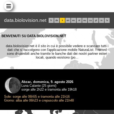
data.biolovision.net
fr
de
it
en
es
nl
eu
ca
pl
rs
lv
BENVENUTI SU DATA.BIOLOVISION.NET
data.biolovision.net è il sito in cui è possibile vedere e scaricare tutti i
dati che si raccolgono con l'applicazione mobile NaturaList. I record
sono disponibili anche tramite le banche dati dei nostri partner esteri
locali, quando esistono (po...
Abzac, domenica, 9. agosto 2026
Luna Calante (25 giorni)
sorge alle 2h22 e tramonta alle 19h18
Sole: sorge alle 06h55 e tramonta alle 21h16
Giorno: alba alle 06h23 e crepuscolo alle 21h48