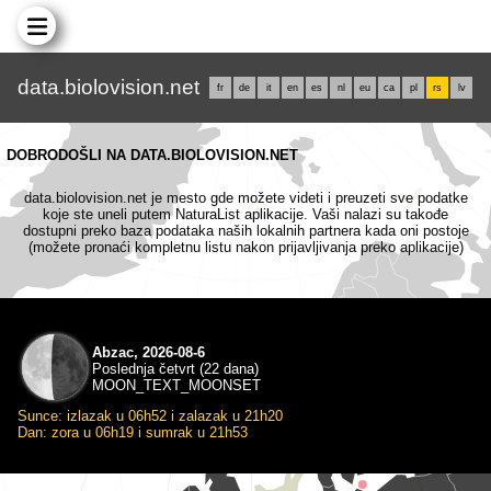
data.biolovision.net
fr
de
it
en
es
nl
eu
ca
pl
rs
lv
DOBRODOŠLI NA DATA.BIOLOVISION.NET
data.biolovision.net je mesto gde možete videti i preuzeti sve podatke
koje ste uneli putem NaturaList aplikacije. Vaši nalazi su takođe
dostupni preko baza podataka naših lokalnih partnera kada oni postoje
(možete pronaći kompletnu listu nakon prijavljivanja preko aplikacije)
Abzac, 2026-08-6
Poslednja četvrt (22 dana)
MOON_TEXT_MOONSET
Sunce: izlazak u 06h52 i zalazak u 21h20
Dan: zora u 06h19 i sumrak u 21h53