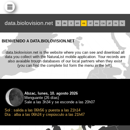
data.biolovision.net
fr
de
it
en
es
nl
eu
ca
pl
rs
lv
BIENVENIDO A DATA.BIOLOVISION.NET
data.biolovision.net is the website where you can see and download all
data you collect with the NaturaList mobile application. Your records are
also avaiable trough databases of our local partners when they exist
(you can find the complete list form the menu in the left).
Abzac, lunes, 10. agosto 2026
Menguante (26 días)
Sale a las 3h34 y se esconde a las 20h07
Sol : salida a las 06h56 y puesta a las 21h14
Día : alba a las 06h24 y crepúsculo a las 21h47