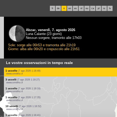
fr
de
it
en
es
nl
eu
ca
pl
rs
lv
Abzac, venerdì, 7. agosto 2026
Luna Calante (23 giorni)
Nessun sorgere, tramonto alle 17h03
Sole: sorge alle 06h53 e tramonta alle 21h19
Giorno: alba alle 06h20 e crepuscolo alle 21h51
Le vostre osservazioni in tempo reale
2 uccelli
(7 ago 2026 1:23:41)
www.ornitho.it
2 uccelli
(7 ago 2026 1:22:53)
www.ornitho.it
4 uccelli
(7 ago 2026 1:21:29)
www.ornitho.it
1 uccello
(7 ago 2026 1:20:52)
www.ornitho.it
10 uccelli
(7 ago 2026 1:20:17)
www.ornitho.it
1 uccello
(7 ago 2026 1:19:56)