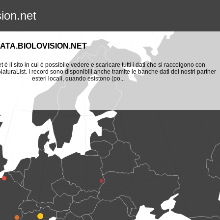
sion.net
ATA.BIOLOVISION.NET
t è il sito in cui è possibile vedere e scaricare tutti i dati che si raccolgono con
aturaList. I record sono disponibili anche tramite le banche dati dei nostri partner
esteri locali, quando esistono (po...