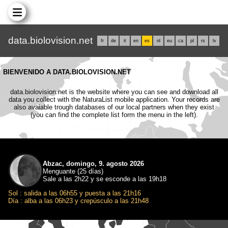
data.biolovision.net
fr
de
it
en
es
nl
eu
ca
pl
rs
lv
BIENVENIDO A DATA.BIOLOVISION.NET
data.biolovision.net is the website where you can see and download all
data you collect with the NaturaList mobile application. Your records are
also avaiable trough databases of our local partners when they exist
(you can find the complete list form the menu in the left).
Abzac, domingo, 9. agosto 2026
Menguante (25 días)
Sale a las 2h22 y se esconde a las 19h18
Sol : salida a las 06h55 y puesta a las 21h16
Día : alba a las 06h23 y crepúsculo a las 21h48