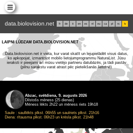
data.biolovision.net
fr
de
it
en
es
nl
eu
ca
pl
rs
lv
LAIPNI LŪDZAM DATA.BIOLOVISION.NET
Data.biolovision.net ir vieta, kur varat skatīt un lejupielādēt visus datus,
ko apkopojat, izmantojot mobilo lietojumprogrammu NaturaList. Jūsu
ieraksti ir pieejami arī mūsu vietējo partneru datubāzēs, ja tādi pastāv
(pilnu sarakstu varat atrast pēc pieteikšanās lietotnē).
Abzac, svētdiena, 9. augusts 2026
Dilstošs mēness (25 dienas)
Mēness lēkts 2h22 un mēness riets 19h18
Saule : saullēkts plkst. 06h55 un saulriets plkst. 21h16
Diena: rītausma plkst. 06h23 un krēsla plkst. 21h48