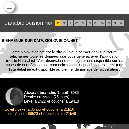
data.biolovision.net
fr
de
it
en
es
nl
eu
ca
pl
rs
lv
BIENVENUE SUR DATA.BIOLOVISION.NET
data.biolovision.net est le site qui vous permet de visualiser et
télécharger toute les données que vous générez avec l'application
mobile NaturaList. Vos observations sont également disponible sur les
bases de données de nos partenaires locaux quand elles existent (une
liste détaillée est disponible au premier démarrage de l'application).
Abzac, dimanche, 9. août 2026
Dernier croissant (25 jours)
Lever à 2h22 et coucher à 19h18
Soleil : Lever à 06h55 et coucher à 21h16
Jour : Aube à 06h23 et crépuscule à 21h48