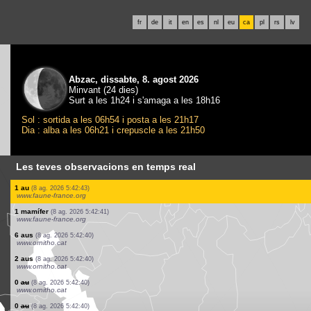
fr
de
it
en
es
nl
eu
ca
pl
rs
lv
Abzac, dissabte, 8. agost 2026
Minvant (24 dies)
Surt a les 1h24 i s'amaga a les 18h16
Sol : sortida a les 06h54 i posta a les 21h17
Dia : alba a les 06h21 i crepuscle a les 21h50
Les teves observacions en temps real
1 au
(8 ag. 2026 5:44:47)
www.faune-france.org
1 au
(8 ag. 2026 5:44:47)
www.faune-france.org
1 au
(8 ag. 2026 5:44:47)
www.faune-france.org
1 au
(8 ag. 2026 5:44:05)
www.ornitho.de
1 mamífer
(8 ag. 2026 5:42:49)
www.faune-france.org
1 au
(8 ag. 2026 5:42:48)