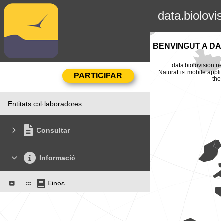
data.biolovi
BENVINGUT A DA
data.biolovision.n
NaturaList mobile appli
the
Entitats col·laboradores
Consultar
Informació
Eines