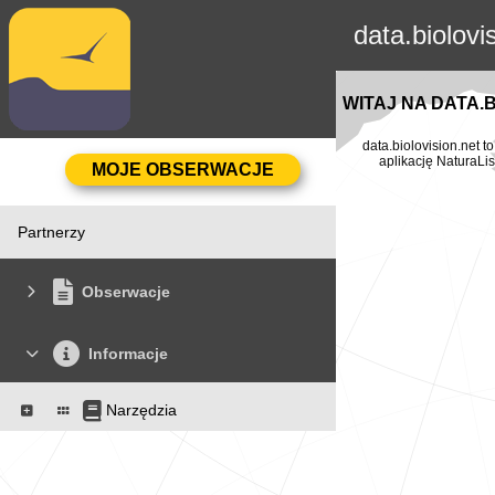
data.biolovi
WITAJ NA DATA.
data.biolovision.net 
aplikację NaturaLis
Partnerzy
Obserwacje
Informacje
Narzędzia