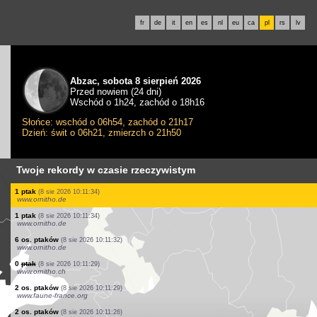
fr
de
it
en
es
nl
eu
ca
pl
rs
lv
Abzac, sobota 8 sierpień 2026
Przed nowiem (24 dni)
Wschód o 1h24, zachód o 18h16
Słońce: wschód o 06h54, zachód o 21h17
Dzień: świt o 06h21, zmierzch o 21h50
Twoje rekordy w czasie rzeczywistym
20 os. ptaków
(8 sie 2026 10:11:41)
www.ornitho.it
1 ptak
(8 sie 2026 10:11:40)
www.faune-france.org
10 os. ptaków
(8 sie 2026 10:11:39)
www.ornitho.pl
1 ptak
(8 sie 2026 10:11:38)
www.ornitho.de
1 ptak
(8 sie 2026 10:11:37)
www.ornitho.de
80 os. ptaków
(8 sie 2026 10:11:36)