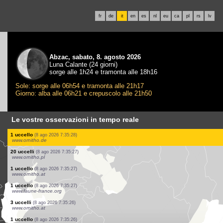
fr
de
it
en
es
nl
eu
ca
pl
rs
lv
Abzac, sabato, 8. agosto 2026
Luna Calante (24 giorni)
sorge alle 1h24 e tramonta alle 18h16
Sole: sorge alle 06h54 e tramonta alle 21h17
Giorno: alba alle 06h21 e crepuscolo alle 21h50
Le vostre osservazioni in tempo reale
1 uccello
(8 ago 2026 7:35:28)
www.ornitho.at
1 uccello
(8 ago 2026 7:35:28)
www.ornitho.at
1 uccello
(8 ago 2026 7:35:28)
www.ornitho.at
2 uccelli
(8 ago 2026 7:35:28)
www.ornitho.at
3 uccelli
(8 ago 2026 7:35:28)
www.ornitho.at
2 uccelli
(8 ago 2026 7:35:28)