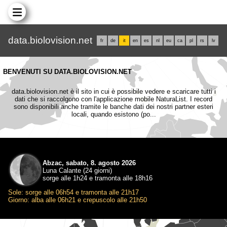
data.biolovision.net
fr
de
it
en
es
nl
eu
ca
pl
rs
lv
BENVENUTI SU DATA.BIOLOVISION.NET
data.biolovision.net è il sito in cui è possibile vedere e scaricare tutti i
dati che si raccolgono con l'applicazione mobile NaturaList. I record
sono disponibili anche tramite le banche dati dei nostri partner esteri
locali, quando esistono (po...
Abzac, sabato, 8. agosto 2026
Luna Calante (24 giorni)
sorge alle 1h24 e tramonta alle 18h16
Sole: sorge alle 06h54 e tramonta alle 21h17
Giorno: alba alle 06h21 e crepuscolo alle 21h50