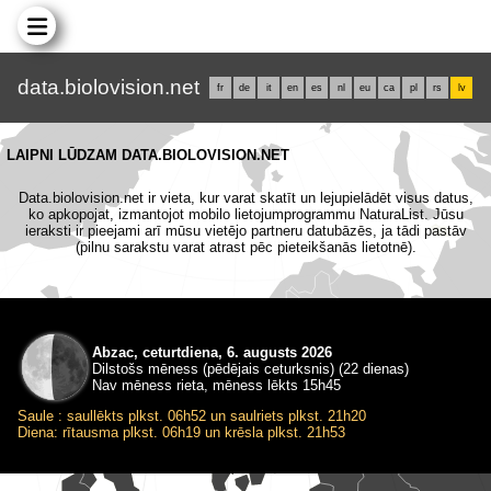
data.biolovision.net
fr
de
it
en
es
nl
eu
ca
pl
rs
lv
LAIPNI LŪDZAM DATA.BIOLOVISION.NET
Data.biolovision.net ir vieta, kur varat skatīt un lejupielādēt visus datus,
ko apkopojat, izmantojot mobilo lietojumprogrammu NaturaList. Jūsu
ieraksti ir pieejami arī mūsu vietējo partneru datubāzēs, ja tādi pastāv
(pilnu sarakstu varat atrast pēc pieteikšanās lietotnē).
Abzac, ceturtdiena, 6. augusts 2026
Dilstošs mēness (pēdējais ceturksnis) (22 dienas)
Nav mēness rieta, mēness lēkts 15h45
Saule : saullēkts plkst. 06h52 un saulriets plkst. 21h20
Diena: rītausma plkst. 06h19 un krēsla plkst. 21h53