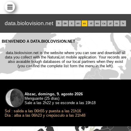
data.biolovision.net
fr
de
it
en
es
nl
eu
ca
pl
rs
lv
BIENVENIDO A DATA.BIOLOVISION.NET
data.biolovision.net is the website where you can see and download all
data you collect with the NaturaList mobile application. Your records are
also avaiable trough databases of our local partners when they exist
(you can find the complete list form the menu in the left).
Abzac, domingo, 9. agosto 2026
Menguante (25 días)
Sale a las 2h22 y se esconde a las 19h18
Sol : salida a las 06h55 y puesta a las 21h16
Día : alba a las 06h23 y crepúsculo a las 21h48