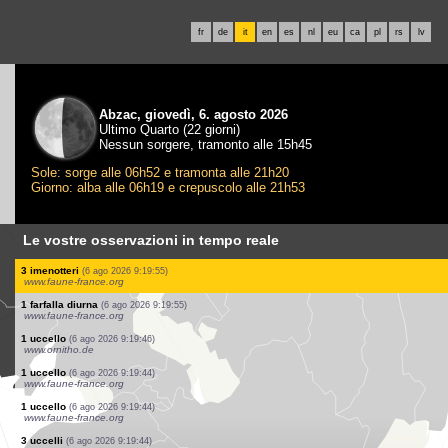
fr
de
it
en
es
nl
eu
ca
pl
rs
lv
Abzac, giovedì, 6. agosto 2026
Ultimo Quarto (22 giorni)
Nessun sorgere, tramonto alle 15h45
Sole: sorge alle 06h52 e tramonta alle 21h20
Giorno: alba alle 06h19 e crepuscolo alle 21h53
Le vostre osservazioni in tempo reale
4 uccelli
(6 ago 2026 9:20:26)
www.ornitho.de
6 uccelli
(6 ago 2026 9:20:16)
www.ornitho.it
1 uccello
(6 ago 2026 9:20:02)
www.ornitho.de
1 uccello
(6 ago 2026 9:19:58)
www.faune-france.org
1 uccello
(6 ago 2026 9:19:57)
www.faune-france.org
1 uccello
(6 ago 2026 9:19:56)