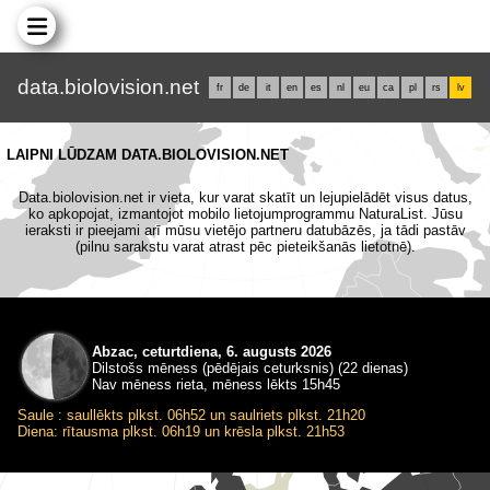
data.biolovision.net
fr
de
it
en
es
nl
eu
ca
pl
rs
lv
LAIPNI LŪDZAM DATA.BIOLOVISION.NET
Data.biolovision.net ir vieta, kur varat skatīt un lejupielādēt visus datus,
ko apkopojat, izmantojot mobilo lietojumprogrammu NaturaList. Jūsu
ieraksti ir pieejami arī mūsu vietējo partneru datubāzēs, ja tādi pastāv
(pilnu sarakstu varat atrast pēc pieteikšanās lietotnē).
Abzac, ceturtdiena, 6. augusts 2026
Dilstošs mēness (pēdējais ceturksnis) (22 dienas)
Nav mēness rieta, mēness lēkts 15h45
Saule : saullēkts plkst. 06h52 un saulriets plkst. 21h20
Diena: rītausma plkst. 06h19 un krēsla plkst. 21h53