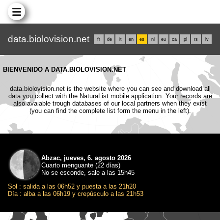
data.biolovision.net
fr
de
it
en
es
nl
eu
ca
pl
rs
lv
BIENVENIDO A DATA.BIOLOVISION.NET
data.biolovision.net is the website where you can see and download all
data you collect with the NaturaList mobile application. Your records are
also avaiable trough databases of our local partners when they exist
(you can find the complete list form the menu in the left).
Abzac, jueves, 6. agosto 2026
Cuarto menguante (22 días)
No se esconde, sale a las 15h45
Sol : salida a las 06h52 y puesta a las 21h20
Día : alba a las 06h19 y crepúsculo a las 21h53