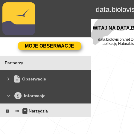
data.biolovi
WITAJ NA DATA.
data.biolovision.net 
aplikację NaturaLis
Partnerzy
Obserwacje
Informacje
Narzędzia