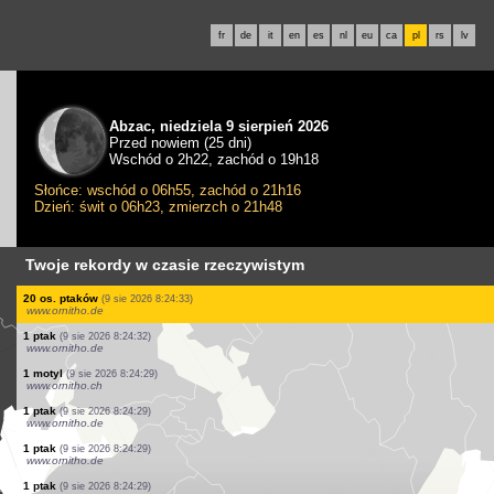
fr
de
it
en
es
nl
eu
ca
pl
rs
lv
Abzac, niedziela 9 sierpień 2026
Przed nowiem (25 dni)
Wschód o 2h22, zachód o 19h18
Słońce: wschód o 06h55, zachód o 21h16
Dzień: świt o 06h23, zmierzch o 21h48
Twoje rekordy w czasie rzeczywistym
4 os. ptaków
(9 sie 2026 8:24:41)
www.ornitho.de
1 ptak
(9 sie 2026 8:24:41)
www.ornitho.de
2 os. ptaków
(9 sie 2026 8:24:40)
www.ornitho.de
1 ssak
(9 sie 2026 8:24:37)
www.ornitho.ch
30 os. ptaków
(9 sie 2026 8:24:37)
www.pticenadlanu.rs
1 motyl
(9 sie 2026 8:24:37)