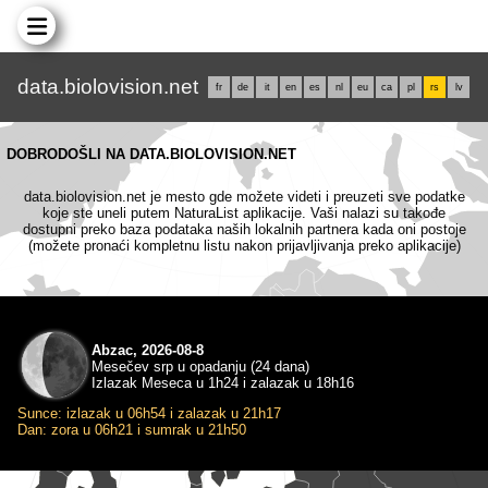
data.biolovision.net
fr
de
it
en
es
nl
eu
ca
pl
rs
lv
DOBRODOŠLI NA DATA.BIOLOVISION.NET
data.biolovision.net je mesto gde možete videti i preuzeti sve podatke
koje ste uneli putem NaturaList aplikacije. Vaši nalazi su takođe
dostupni preko baza podataka naših lokalnih partnera kada oni postoje
(možete pronaći kompletnu listu nakon prijavljivanja preko aplikacije)
Abzac, 2026-08-8
Mesečev srp u opadanju (24 dana)
Izlazak Meseca u 1h24 i zalazak u 18h16
Sunce: izlazak u 06h54 i zalazak u 21h17
Dan: zora u 06h21 i sumrak u 21h50