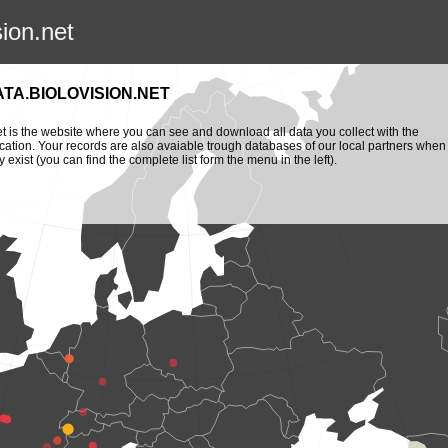
sion.net
ATA.BIOLOVISION.NET
et is the website where you can see and download all data you collect with the
cation. Your records are also avaiable trough databases of our local partners when
y exist (you can find the complete list form the menu in the left).