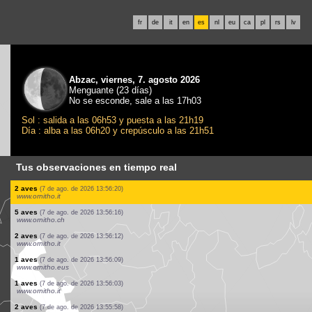
fr
de
it
en
es
nl
eu
ca
pl
rs
lv
Abzac, viernes, 7. agosto 2026
Menguante (23 días)
No se esconde, sale a las 17h03
Sol : salida a las 06h53 y puesta a las 21h19
Día : alba a las 06h20 y crepúsculo a las 21h51
Tus observaciones en tiempo real
1 aves
(7 de ago. de 2026 13:56:30)
www.faune-france.org
4 aves
(7 de ago. de 2026 13:56:30)
www.faune-france.org
1 aves
(7 de ago. de 2026 13:56:30)
www.faune-france.org
3 aves
(7 de ago. de 2026 13:56:30)
www.faune-france.org
3 aves
(7 de ago. de 2026 13:56:30)
www.faune-france.org
1 aves
(7 de ago. de 2026 13:56:26)