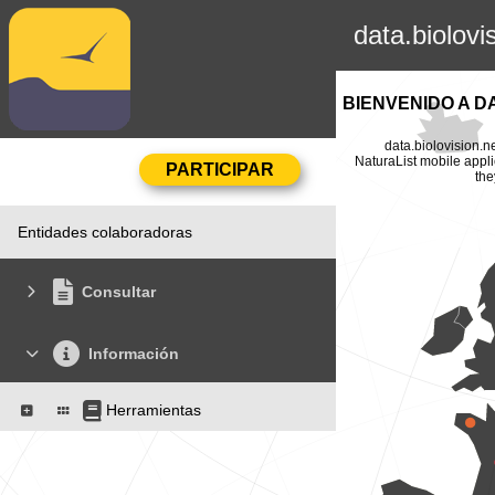
data.biolovi
BIENVENIDO A D
data.biolovision.n
NaturaList mobile appli
the
Entidades colaboradoras
Consultar
Información
Herramientas