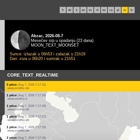
fr
de
it
en
es
nl
eu
ca
pl
rs
lv
Abzac, 2026-08-7
Mesečev srp u opadanju (23 dana)
MOON_TEXT_MOONSET
Sunce: izlazak u 06h53 i zalazak u 21h19
Dan: zora u 06h20 i sumrak u 21h51
CORE_TEXT_REALTIME
3 ptice
(Aug 7, 2026 7:17:55)
www.ornitho.it
150 ptice
(Aug 7, 2026 7:17:49)
www.ornitho.at
3 ptice
(Aug 7, 2026 7:17:47)
www.ornitho.de
1 ptice
(Aug 7, 2026 7:17:42)
www.ornitho.it
4 ptice
(Aug 7, 2026 7:17:41)
www.ornitho.it
1 ptice
(Aug 7, 2026 7:17:34)