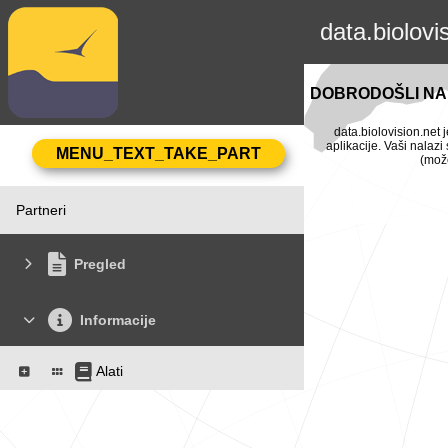
data.biolovi
DOBRODOŠLI NA 
data.biolovision.net 
aplikacije. Vaši nalaz
(može
Partneri
Pregled
Informacije
Alati