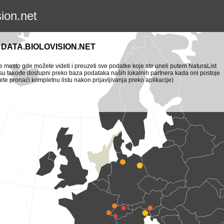
sion.net
DATA.BIOLOVISION.NET
je mesto gde možete videti i preuzeti sve podatke koje ste uneli putem NaturaList
i su takođe dostupni preko baza podataka naših lokalnih partnera kada oni postoje
te pronaći kompletnu listu nakon prijavljivanja preko aplikacije)