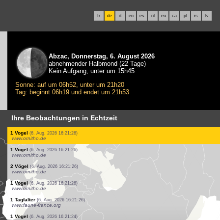
fr
de
it
en
es
nl
eu
ca
pl
rs
lv
Abzac, Donnerstag, 6. August 2026
abnehmender Halbmond (22 Tage)
Kein Aufgang, unter um 15h45
Sonne: auf um 06h52, unter um 21h20
Tag: beginnt 06h19 und endet um 21h53
Ihre Beobachtungen in Echtzeit
3 Vögel
(6. Aug. 2026 16:21:29)
www.faune-france.org
1 Tagfalter
(6. Aug. 2026 16:21:28)
www.faune-france.org
2 Tagfalter
(6. Aug. 2026 16:21:28)
www.faune-france.org
2 Vögel
(6. Aug. 2026 16:21:28)
www.ornitho.it
1 Vogel
(6. Aug. 2026 16:21:28)
www.ornitho.de
1 Vogel
(6. Aug. 2026 16:21:27)