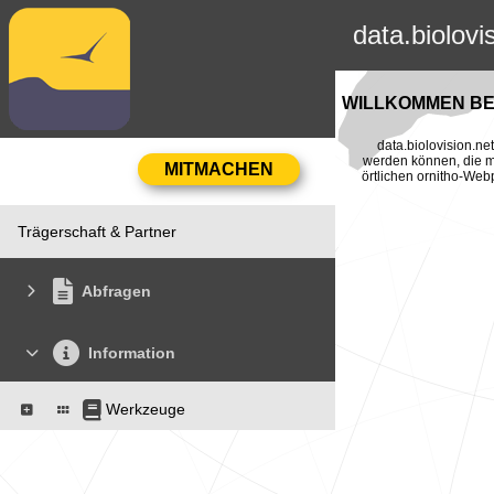
data.biolovi
WILLKOMMEN BEI
data.biolovision.n
werden können, die mi
örtlichen ornitho-Web
Trägerschaft & Partner
Abfragen
Information
Werkzeuge