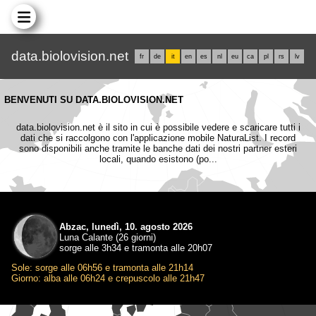
data.biolovision.net
fr
de
it
en
es
nl
eu
ca
pl
rs
lv
BENVENUTI SU DATA.BIOLOVISION.NET
data.biolovision.net è il sito in cui è possibile vedere e scaricare tutti i
dati che si raccolgono con l'applicazione mobile NaturaList. I record
sono disponibili anche tramite le banche dati dei nostri partner esteri
locali, quando esistono (po...
Abzac, lunedì, 10. agosto 2026
Luna Calante (26 giorni)
sorge alle 3h34 e tramonta alle 20h07
Sole: sorge alle 06h56 e tramonta alle 21h14
Giorno: alba alle 06h24 e crepuscolo alle 21h47