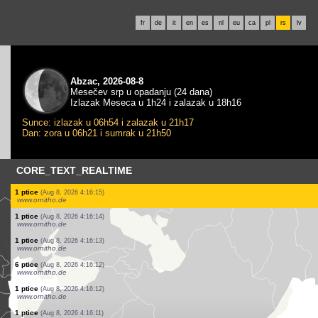
fr
de
it
en
es
nl
eu
ca
pl
rs
lv
Abzac, 2026-08-8
Mesečev srp u opadanju (24 dana)
Izlazak Meseca u 1h24 i zalazak u 18h16
Sunce: izlazak u 06h54 i zalazak u 21h17
Dan: zora u 06h21 i sumrak u 21h50
CORE_TEXT_REALTIME
2 ptice
(Aug 8, 2026 4:16:21)
www.ornitho.de
5 ptice
(Aug 8, 2026 4:16:20)
www.ornitho.de
1 ptice
(Aug 8, 2026 4:16:19)
www.ornitho.de
3 ptice
(Aug 8, 2026 4:16:17)
www.ornitho.de
3 ptice
(Aug 8, 2026 4:16:16)
www.ornitho.de
1 ptice
(Aug 8, 2026 4:16:16)