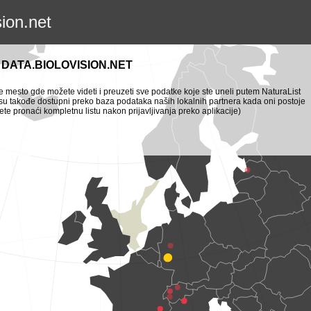
sion.net
DATA.BIOLOVISION.NET
je mesto gde možete videti i preuzeti sve podatke koje ste uneli putem NaturaList
i su takođe dostupni preko baza podataka naših lokalnih partnera kada oni postoje
te pronaći kompletnu listu nakon prijavljivanja preko aplikacije)