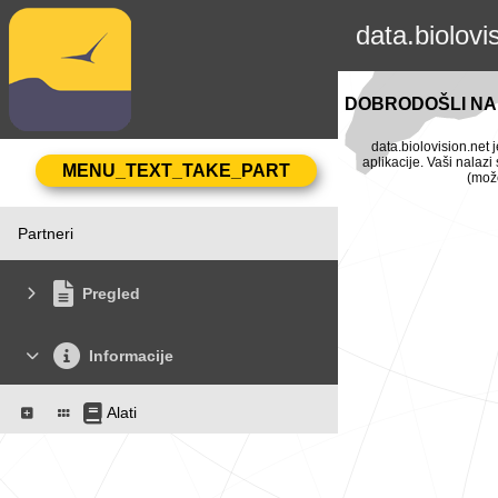
data.biolovi
DOBRODOŠLI NA 
data.biolovision.net 
aplikacije. Vaši nalaz
(može
Partneri
Pregled
Informacije
Alati