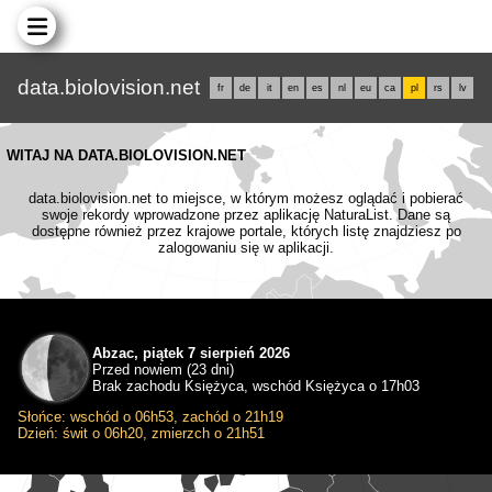
data.biolovision.net
fr
de
it
en
es
nl
eu
ca
pl
rs
lv
WITAJ NA DATA.BIOLOVISION.NET
data.biolovision.net to miejsce, w którym możesz oglądać i pobierać
swoje rekordy wprowadzone przez aplikację NaturaList. Dane są
dostępne również przez krajowe portale, których listę znajdziesz po
zalogowaniu się w aplikacji.
Abzac, piątek 7 sierpień 2026
Przed nowiem (23 dni)
Brak zachodu Księżyca, wschód Księżyca o 17h03
Słońce: wschód o 06h53, zachód o 21h19
Dzień: świt o 06h20, zmierzch o 21h51