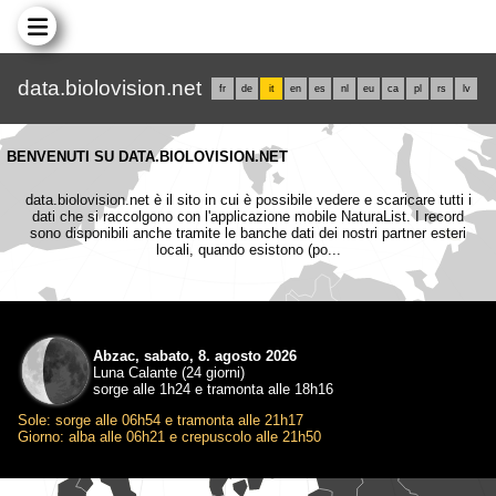
data.biolovision.net
fr
de
it
en
es
nl
eu
ca
pl
rs
lv
BENVENUTI SU DATA.BIOLOVISION.NET
data.biolovision.net è il sito in cui è possibile vedere e scaricare tutti i
dati che si raccolgono con l'applicazione mobile NaturaList. I record
sono disponibili anche tramite le banche dati dei nostri partner esteri
locali, quando esistono (po...
Abzac, sabato, 8. agosto 2026
Luna Calante (24 giorni)
sorge alle 1h24 e tramonta alle 18h16
Sole: sorge alle 06h54 e tramonta alle 21h17
Giorno: alba alle 06h21 e crepuscolo alle 21h50