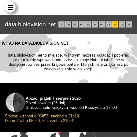
data.biolovision.net
fr
de
it
en
es
nl
eu
ca
pl
rs
lv
WITAJ NA DATA.BIOLOVISION.NET
data.biolovision.net to miejsce, w którym możesz oglądać i pobierać
swoje rekordy wprowadzone przez aplikację NaturaList. Dane są
dostępne również przez krajowe portale, których listę znajdziesz po
zalogowaniu się w aplikacji.
Abzac, piątek 7 sierpień 2026
Przed nowiem (23 dni)
Brak zachodu Księżyca, wschód Księżyca o 17h03
Słońce: wschód o 06h53, zachód o 21h19
Dzień: świt o 06h20, zmierzch o 21h51