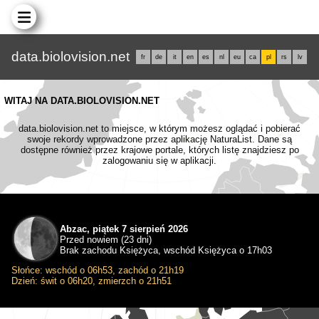
data.biolovision.net
fr
de
it
en
es
nl
eu
ca
pl
rs
lv
WITAJ NA DATA.BIOLOVISION.NET
data.biolovision.net to miejsce, w którym możesz oglądać i pobierać
swoje rekordy wprowadzone przez aplikację NaturaList. Dane są
dostępne również przez krajowe portale, których listę znajdziesz po
zalogowaniu się w aplikacji.
Abzac, piątek 7 sierpień 2026
Przed nowiem (23 dni)
Brak zachodu Księżyca, wschód Księżyca o 17h03
Słońce: wschód o 06h53, zachód o 21h19
Dzień: świt o 06h20, zmierzch o 21h51