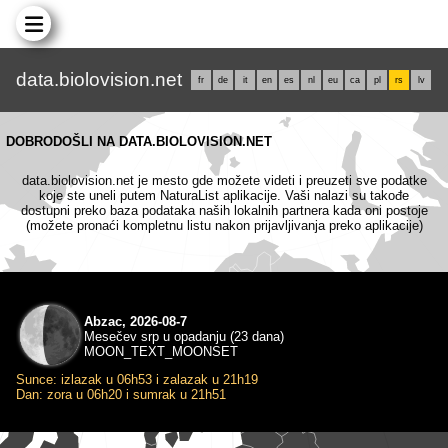
data.biolovision.net
fr
de
it
en
es
nl
eu
ca
pl
rs
lv
DOBRODOŠLI NA DATA.BIOLOVISION.NET
data.biolovision.net je mesto gde možete videti i preuzeti sve podatke
koje ste uneli putem NaturaList aplikacije. Vaši nalazi su takođe
dostupni preko baza podataka naših lokalnih partnera kada oni postoje
(možete pronaći kompletnu listu nakon prijavljivanja preko aplikacije)
Abzac, 2026-08-7
Mesečev srp u opadanju (23 dana)
MOON_TEXT_MOONSET
Sunce: izlazak u 06h53 i zalazak u 21h19
Dan: zora u 06h20 i sumrak u 21h51