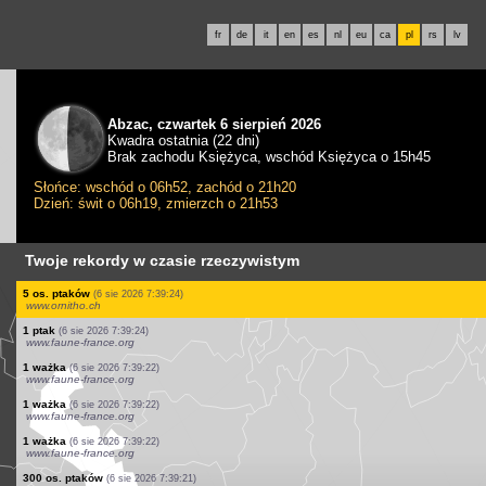
fr
de
it
en
es
nl
eu
ca
pl
rs
lv
Abzac, czwartek 6 sierpień 2026
Kwadra ostatnia (22 dni)
Brak zachodu Księżyca, wschód Księżyca o 15h45
Słońce: wschód o 06h52, zachód o 21h20
Dzień: świt o 06h19, zmierzch o 21h53
Twoje rekordy w czasie rzeczywistym
4 os. ptaków
(6 sie 2026 7:39:24)
www.ornitho.ch
3 os. ptaków
(6 sie 2026 7:39:24)
www.ornitho.ch
1 ptak
(6 sie 2026 7:39:24)
www.ornitho.ch
3 os. ptaków
(6 sie 2026 7:39:24)
www.ornitho.ch
1 ptak
(6 sie 2026 7:39:24)
www.ornitho.ch
2 os. ptaków
(6 sie 2026 7:39:24)