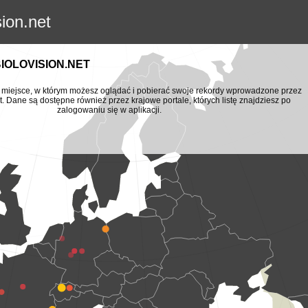
sion.net
BIOLOVISION.NET
to miejsce, w którym możesz oglądać i pobierać swoje rekordy wprowadzone przez
t. Dane są dostępne również przez krajowe portale, których listę znajdziesz po
zalogowaniu się w aplikacji.