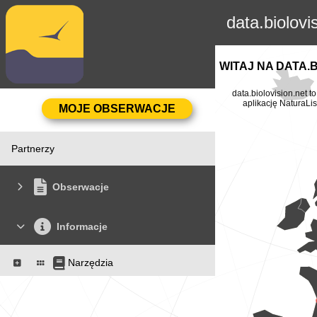
data.biolovi
WITAJ NA DATA.
data.biolovision.net 
aplikację NaturaLis
Partnerzy
Obserwacje
Informacje
Narzędzia