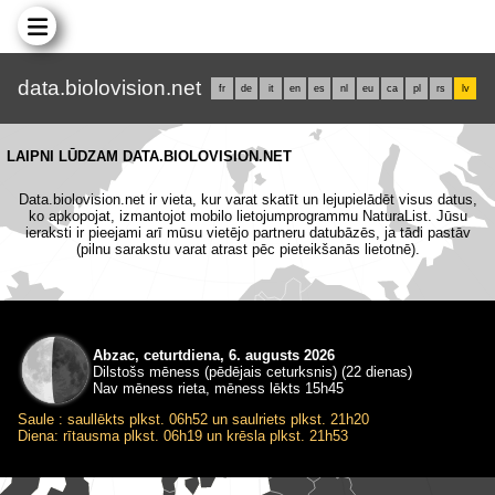
data.biolovision.net
fr
de
it
en
es
nl
eu
ca
pl
rs
lv
LAIPNI LŪDZAM DATA.BIOLOVISION.NET
Data.biolovision.net ir vieta, kur varat skatīt un lejupielādēt visus datus,
ko apkopojat, izmantojot mobilo lietojumprogrammu NaturaList. Jūsu
ieraksti ir pieejami arī mūsu vietējo partneru datubāzēs, ja tādi pastāv
(pilnu sarakstu varat atrast pēc pieteikšanās lietotnē).
Abzac, ceturtdiena, 6. augusts 2026
Dilstošs mēness (pēdējais ceturksnis) (22 dienas)
Nav mēness rieta, mēness lēkts 15h45
Saule : saullēkts plkst. 06h52 un saulriets plkst. 21h20
Diena: rītausma plkst. 06h19 un krēsla plkst. 21h53