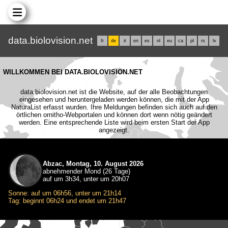
data.biolovision.net
fr
de
it
en
es
nl
eu
ca
pl
rs
lv
WILLKOMMEN BEI DATA.BIOLOVISION.NET
data.biolovision.net ist die Website, auf der alle Beobachtungen
eingesehen und heruntergeladen werden können, die mit der App
NaturaList erfasst wurden. Ihre Meldungen befinden sich auch auf den
örtlichen ornitho-Webportalen und können dort wenn nötig geändert
werden. Eine entsprechende Liste wird beim ersten Start der App
angezeigt.
Abzac, Montag, 10. August 2026
abnehmender Mond (26 Tage)
auf um 3h34, unter um 20h07
Sonne: auf um 06h56, unter um 21h14
Tag: beginnt 06h24 und endet um 21h47