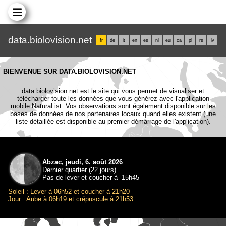
data.biolovision.net
fr
de
it
en
es
nl
eu
ca
pl
rs
lv
BIENVENUE SUR DATA.BIOLOVISION.NET
data.biolovision.net est le site qui vous permet de visualiser et
télécharger toute les données que vous générez avec l'application
mobile NaturaList. Vos observations sont également disponible sur les
bases de données de nos partenaires locaux quand elles existent (une
liste détaillée est disponible au premier démarrage de l'application).
Abzac, jeudi, 6. août 2026
Dernier quartier (22 jours)
Pas de lever et coucher à 15h45
Soleil : Lever à 06h52 et coucher à 21h20
Jour : Aube à 06h19 et crépuscule à 21h53