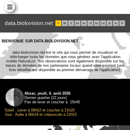
data.biolovision.net
fr
de
it
en
es
nl
eu
ca
pl
rs
lv
BIENVENUE SUR DATA.BIOLOVISION.NET
data.biolovision.net est le site qui vous permet de visualiser et
télécharger toute les données que vous générez avec l'application
mobile NaturaList. Vos observations sont également disponible sur les
bases de données de nos partenaires locaux quand elles existent (une
liste détaillée est disponible au premier démarrage de l'application).
Abzac, jeudi, 6. août 2026
Dernier quartier (22 jours)
Pas de lever et coucher à 15h45
Soleil : Lever à 06h52 et coucher à 21h20
Jour : Aube à 06h19 et crépuscule à 21h53