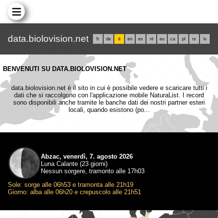
data.biolovision.net
fr
de
it
en
es
nl
eu
ca
pl
rs
lv
BENVENUTI SU DATA.BIOLOVISION.NET
data.biolovision.net è il sito in cui è possibile vedere e scaricare tutti i
dati che si raccolgono con l'applicazione mobile NaturaList. I record
sono disponibili anche tramite le banche dati dei nostri partner esteri
locali, quando esistono (po...
Abzac, venerdì, 7. agosto 2026
Luna Calante (23 giorni)
Nessun sorgere, tramonto alle 17h03
Sole: sorge alle 06h53 e tramonta alle 21h19
Giorno: alba alle 06h20 e crepuscolo alle 21h51