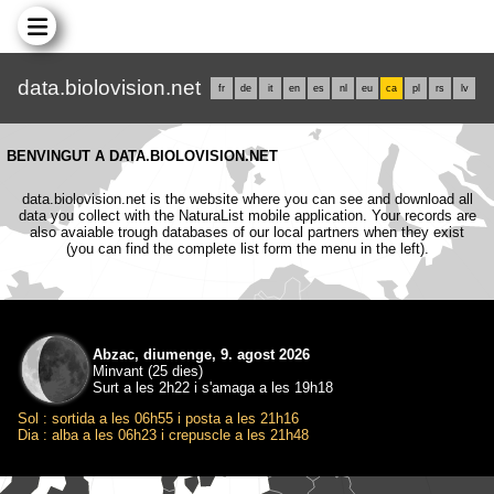
data.biolovision.net
fr
de
it
en
es
nl
eu
ca
pl
rs
lv
BENVINGUT A DATA.BIOLOVISION.NET
data.biolovision.net is the website where you can see and download all
data you collect with the NaturaList mobile application. Your records are
also avaiable trough databases of our local partners when they exist
(you can find the complete list form the menu in the left).
Abzac, diumenge, 9. agost 2026
Minvant (25 dies)
Surt a les 2h22 i s'amaga a les 19h18
Sol : sortida a les 06h55 i posta a les 21h16
Dia : alba a les 06h23 i crepuscle a les 21h48