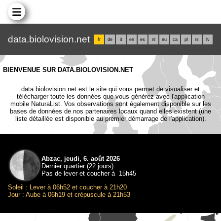
data.biolovision.net
fr
de
it
en
es
nl
eu
ca
pl
rs
lv
BIENVENUE SUR DATA.BIOLOVISION.NET
data.biolovision.net est le site qui vous permet de visualiser et
télécharger toute les données que vous générez avec l'application
mobile NaturaList. Vos observations sont également disponible sur les
bases de données de nos partenaires locaux quand elles existent (une
liste détaillée est disponible au premier démarrage de l'application).
Abzac, jeudi, 6. août 2026
Dernier quartier (22 jours)
Pas de lever et coucher à 15h45
Soleil : Lever à 06h52 et coucher à 21h20
Jour : Aube à 06h19 et crépuscule à 21h53