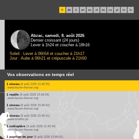
fr
de
it
en
es
nl
eu
ca
pl
rs
lv
Abzac, samedi, 8. août 2026
Dernier croissant (24 jours)
Lever à 1h24 et coucher à 18h16
Soleil : Lever à 06h54 et coucher à 21h17
Jour : Aube à 06h21 et crépuscule à 21h50
Vos observations en temps réel
2 oiseaux
(8 août 2026 15:47:21)
www.ornitho.it
1 oiseau
(8 août 2026 15:47:21)
www.ornitho.it
3 oiseaux
(8 août 2026 15:47:21)
www.ornitho.it
1 oiseau
(8 août 2026 15:47:21)
www.ornitho.it
1 oiseau
(8 août 2026 15:47:21)
www.ornitho.at
1 oiseau
(8 août 2026 15:47:19)