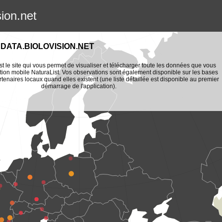
sion.net
DATA.BIOLOVISION.NET
st le site qui vous permet de visualiser et télécharger toute les données que vous
tion mobile NaturaList. Vos observations sont également disponible sur les bases
enaires locaux quand elles existent (une liste détaillée est disponible au premier
démarrage de l'application).