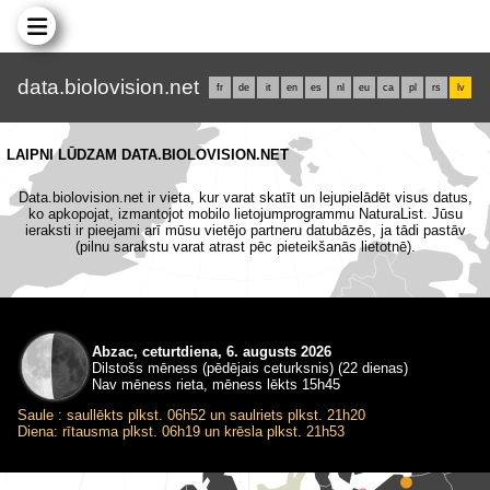
data.biolovision.net
fr
de
it
en
es
nl
eu
ca
pl
rs
lv
LAIPNI LŪDZAM DATA.BIOLOVISION.NET
Data.biolovision.net ir vieta, kur varat skatīt un lejupielādēt visus datus,
ko apkopojat, izmantojot mobilo lietojumprogrammu NaturaList. Jūsu
ieraksti ir pieejami arī mūsu vietējo partneru datubāzēs, ja tādi pastāv
(pilnu sarakstu varat atrast pēc pieteikšanās lietotnē).
Abzac, ceturtdiena, 6. augusts 2026
Dilstošs mēness (pēdējais ceturksnis) (22 dienas)
Nav mēness rieta, mēness lēkts 15h45
Saule : saullēkts plkst. 06h52 un saulriets plkst. 21h20
Diena: rītausma plkst. 06h19 un krēsla plkst. 21h53