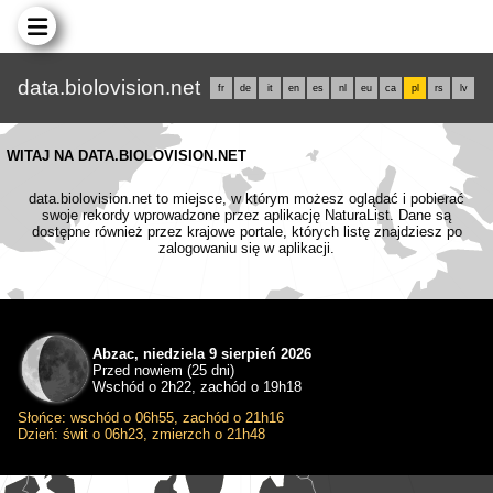
data.biolovision.net
fr
de
it
en
es
nl
eu
ca
pl
rs
lv
WITAJ NA DATA.BIOLOVISION.NET
data.biolovision.net to miejsce, w którym możesz oglądać i pobierać
swoje rekordy wprowadzone przez aplikację NaturaList. Dane są
dostępne również przez krajowe portale, których listę znajdziesz po
zalogowaniu się w aplikacji.
Abzac, niedziela 9 sierpień 2026
Przed nowiem (25 dni)
Wschód o 2h22, zachód o 19h18
Słońce: wschód o 06h55, zachód o 21h16
Dzień: świt o 06h23, zmierzch o 21h48