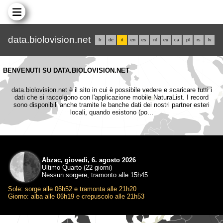
data.biolovision.net
fr
de
it
en
es
nl
eu
ca
pl
rs
lv
BENVENUTI SU DATA.BIOLOVISION.NET
data.biolovision.net è il sito in cui è possibile vedere e scaricare tutti i
dati che si raccolgono con l'applicazione mobile NaturaList. I record
sono disponibili anche tramite le banche dati dei nostri partner esteri
locali, quando esistono (po...
Abzac, giovedì, 6. agosto 2026
Ultimo Quarto (22 giorni)
Nessun sorgere, tramonto alle 15h45
Sole: sorge alle 06h52 e tramonta alle 21h20
Giorno: alba alle 06h19 e crepuscolo alle 21h53