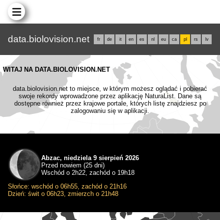
data.biolovision.net
fr
de
it
en
es
nl
eu
ca
pl
rs
lv
WITAJ NA DATA.BIOLOVISION.NET
data.biolovision.net to miejsce, w którym możesz oglądać i pobierać
swoje rekordy wprowadzone przez aplikację NaturaList. Dane są
dostępne również przez krajowe portale, których listę znajdziesz po
zalogowaniu się w aplikacji.
Abzac, niedziela 9 sierpień 2026
Przed nowiem (25 dni)
Wschód o 2h22, zachód o 19h18
Słońce: wschód o 06h55, zachód o 21h16
Dzień: świt o 06h23, zmierzch o 21h48