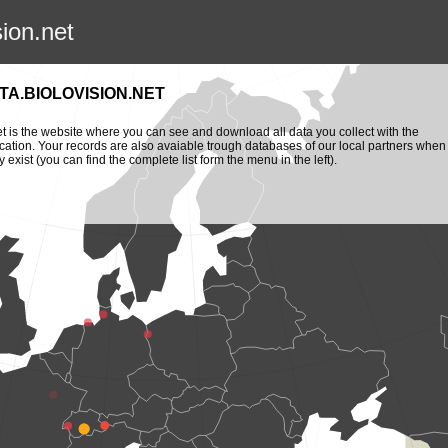
sion.net
TA.BIOLOVISION.NET
et is the website where you can see and download all data you collect with the
cation. Your records are also avaiable trough databases of our local partners when
y exist (you can find the complete list form the menu in the left).