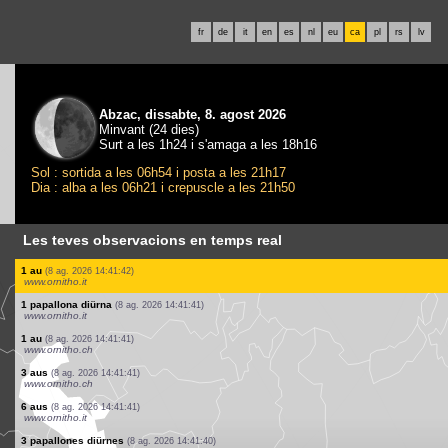
fr
de
it
en
es
nl
eu
ca
pl
rs
lv
Abzac, dissabte, 8. agost 2026
Minvant (24 dies)
Surt a les 1h24 i s'amaga a les 18h16
Sol : sortida a les 06h54 i posta a les 21h17
Dia : alba a les 06h21 i crepuscle a les 21h50
Les teves observacions en temps real
0
au
(8 ag. 2026 14:41:50)
www.ornitho.ch
3 aus
(8 ag. 2026 14:41:50)
www.ornitho.ch
1 au
(8 ag. 2026 14:41:49)
www.ornitho.ch
1 au
(8 ag. 2026 14:41:48)
www.ornitho.ch
1 au
(8 ag. 2026 14:41:48)
www.ornitho.de
10 aus
(8 ag. 2026 14:41:47)