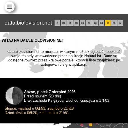
data.biolovision.net
fr
de
it
en
es
nl
eu
ca
pl
rs
lv
WITAJ NA DATA.BIOLOVISION.NET
data.biolovision.net to miejsce, w którym możesz oglądać i pobierać
swoje rekordy wprowadzone przez aplikację NaturaList. Dane są
dostępne również przez krajowe portale, których listę znajdziesz po
zalogowaniu się w aplikacji.
Abzac, piątek 7 sierpień 2026
Przed nowiem (23 dni)
Brak zachodu Księżyca, wschód Księżyca o 17h03
Słońce: wschód o 06h53, zachód o 21h19
Dzień: świt o 06h20, zmierzch o 21h51